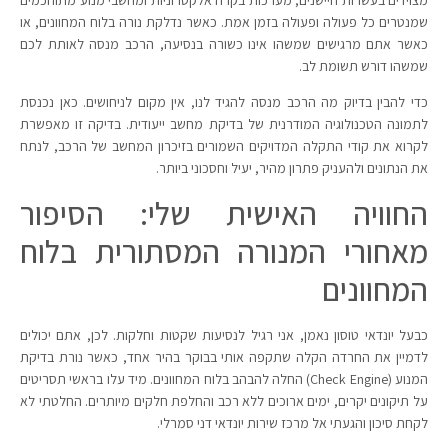
מצוידים בעשרות חיישנים, מערכות בקרה אלקטרוניות ומחשבי מנוע מתוחכמים
שמנטרים כל פעולה ופעולה בזמן אמת. כאשר נדלקת נורה בלוח המחוונים, או
כאשר אתם מרגישים שמשהו אינו כשורה בנסיעה, הרכב מנסה לאותת לכם
שמשהו דורש תשומת לב.
כדי להבין בדיוק מה הרכב מנסה להגיד לנו, אין מקום לניחושים. כאן נכנסת
לתמונה הטכנולוגיה המודרנית של בדיקת מחשב ייעודית. בדיקה זו מאפשרת
לקרוא את קודי התקלה המדויקים השמורים בזיכרון המחשב של הרכב, לנתח
את הנתונים ולהעניק פתרון מהיר, יעיל וחסכוני ביותר.
החוויה האישית שלי: הסיפור
מאחורי המנורה המסתורית בלוח
המחוונים
כבעל יונדאי טוסון נאמן, אני רגיל לנסיעות שקטות וחלקות. לכן, אתם יכולים
לדמיין את החרדה הקלה שתקפה אותי בבוקר בהיר אחד, כאשר נורת בדיקת
המנוע (Check Engine) החלה להבהב בלוח המחוונים. מיד עלו בראשי תסריטים
על תיקונים יקרים, ימים ארוכים ללא רכב והחלפת חלקים מיותרים. החלטתי לא
לקחת סיכון והגעתי אל מרכז שירות יונדאי דני סמרלי.