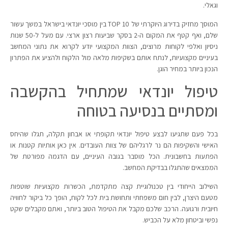
וגאלי.
המוסך מחזיק בדירוג היוקרתי של TOP 10 בין מוסכי יונדאי בישראל במשך עשור
שלם, ואף קטף את המקום ה-2 בסקר שביעות רצון ארצי. עם מעל ל-50 שנות
ניסיון ואלפי לקוחות מרוצים, הצוות המקצועי יודע לקרוא את נתוני המחשב
בעיניים מקצועיות, לנתח אותם בשקיפות מלאה מול הלקוח ולהציע את הפתרון
הנכון ביותר במחיר הוגן.
טיפול יונדאי שמתחיל בהקשבה
ומסתיים בנסיעה בטוחה
בכל פעם שתגיעו לבצע טיפול יונדאי תקופתי או אבחון תקלה, תגלו שהיחס
האישי והשקיפות הם נר לרגליהם של צוות העובדים. אין כאן אותיות קטנות או
הפתעות בחשבונית. הכל מוסבר בגובה העיניים, עם הדגמה מפורטת של
הממצאים שהתגלו בבדיקת המחשב.
השילוב הייחודי בין טכנולוגיית קצה מתקדמת, הכשרות מקצועיות שוטפות
מטעם היצרן, לבין חום משפחתי ותחושת בית לכל לקוח, הופך כל ביקור לחוויה
חיובית ורגועה. הרכב שלכם מקבל את הטיפול הטוב ביותר, ואתם מקבלים שקט
נפשי וביטחון מלא על הכביש.