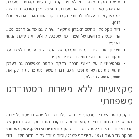
מניעת נזקים מצטברים: לעיתים קרובות, בעיות קטנות במערכת
הפליטה, מערכת הדלק או מערכת החשמל אינן מורגשות בנהיגה
יומיומית, אך הן עלולות לגרום לנזק כבד ויקר לטווח הארוך אם לא יתגלו
בזמן.
דיוק מקסימלי: מחשב האבחון מתקשר ישירות עם מחשב הרכב ומציג
קודי שגיאה מדויקים של היצרן, מה שמבטל לחלוטין את שיטת הניסוי
והטעייה.
חיסכון כספי: איתור מהיר וממוקד של התקלה מונע מכם לשלם על
תיקונים מיותרים ועל החלפת רכיבים תקינים.
אופטימיזציה של ביצועי הרכב: בדיקת מחשב מאפשרת גם לעדכן
גרסאות תוכנה של מחשבי הרכב, דבר המשפר את צריכת הדלק ואת
חוויית הנסיעה הכללית.
מקצועיות ללא פשרות בסטנדרט
משפחתי
בדיקת מחשב היא כלי עוצמתי, אך היא יעילה רק ככל שהאדם שמפעיל אותה
ומפרש את הנתונים הוא מקצועי ומנוסה. בנקודה הזו בדיוק בולט היתרון של
מרכז שירות יונדאי דני סמרלי. מדובר במוסך מורשה יונדאי בוטיק, עסק משפחתי
שהוקם עוד בשנת 1971 על ידי דני סמרלי, וכיום מנוהל על ידי הדור השני – דודי