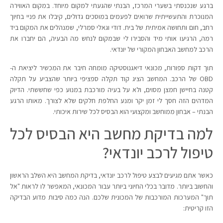
ברגע שנכנסתי בשערי המרכז, הבנתי שהגעתי למקום מיוחד. במקום האווירה
המנוכרת והתעשייתית שרואים לפעמים במוסכים גדולים, קיבלו את פניי בחיוך
רחב, חום ותחושה אמיתית של בית. דודי וגאלי סמרלי, שמנהלים את המקום ביד
רמה, הרגיעו אותי מיד והסבירו לי שבמקום לנחש מה הבעיה, הם יחברו את
הרכב למחשב האבחון המקורי של יונדאי.
תוך דקות ספורות, מכונאי דיאגנוסטיקה מומחה חיבר את המכשיר ליציאת ה-
OBD של הרכב. המחשב הציג קוד תקלה ספציפי ביותר שהצביע על תקלה
קטנה בחיישן חמצן מסוים, ולא על בעיה מורכבת במנוע כפי שחששתי. הדיוק
המדהים הזה חסך לי זמן יקר ומנע החלפת חלקים שלא לצורך. מאותו הרגע
הבנתי – אבחון ממוחשב ומקצועי הוא הבסיס לכל שירות איכותי.
למה בדיקת מחשב היא הבסיס לכל
טיפול לרכב יונדאי?
כאשר אתם מגיעים לבצע טיפול לרכב יונדאי, בדיקת המחשב היא השלב הראשון
והחשוב ביותר. מדובר בכלי החיוני ביותר עבור המכונאי, המאפשר לו לראות "אל
תוך" המערכות המורכבות של המכונית שלכם. הנה כמה סיבות מדוע הבדיקה
הזו קריטית: