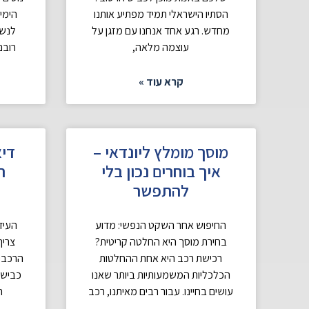
הסתיו הישראלי תמיד מפתיע אותנו
הימי
מחדש. רגע אחד אנחנו עם מזגן על
לנשב
עוצמה מלאה,
רובנ
קרא עוד »
מוסך מומלץ ליונדאי –
דיא
איך בוחרים נכון בלי
ה
להתפשר
החיפוש אחר השקט הנפשי: מדוע
העיד
בחירת מוסך היא החלטה קריטית?
צריך
רכישת רכב היא אחת ההחלטות
הרכבים
הכלכליות המשמעותיות ביותר שאנו
כבישי
עושים בחיינו. עבור רבים מאיתנו, רכב
ה