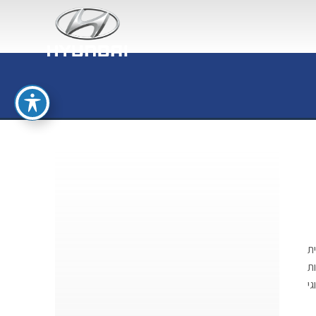
ת
ת
י