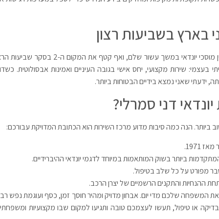
 בארץ בשביעות רצון
לא פלא שמרכז השירות מחזיק בדירוג היוקרתי של TOP 10 בין מוסכי יונדאי במשך עשור שלם, ואף קטף את המקום ה-2 בסקר ש
למה שחוויתי בעצמי: שירות מקצועי, יחס אישי בגובה העיניים ואמינות אבסולוטית. כשדו
, ידעתי שאני נמצא בידיים הבטוחות ביותר.
ונדאי דני סמרלי?
 ביותר. הנה כמה סיבות מדוע מרכז השירות הוא הכתובת המדויקת עבורכם:
המתקדמות ביותר בשוק המותאמות במיוחד לדגמי יונדאי ההיברידיים.
בר מפורט על כל שלב בטיפול.
חת ההנחיות והתקנים הרשמיים של יצרן הרכב.
המשפחה שלכם מדי יום. אבחון מדויק ומהיר חוסך זמן, כסף ועוגמת נפש רבה
קה או טיפול, תעשו לעצמכם טובה ותגיעו למקום שבו מקצועיות ומשפחתיו