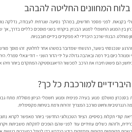
 בלוח המחוונים החליטה להבהב
 שלי בקנאות. לפני מספר חודשים, במהלך נסיעה שגרתית לעבודה, נדלקה נור
ון בין המנוע החשמלי למנוע הבנזין. ביקרתי בשני מוסכים כלליים בדרך, אך ש
ן מוחלט. הבנתי שרכב היברידי לא מפקידים בידיים חובבניות.
 מהרגע שנכנסתי בשער, הרגשתי שמדובר במשהו אחר לחלוטין. זהו מוסך מורש
וקם עוד בשנת 1971 על ידי דני סמרלי ומנוהל כיום ביד רמה ובאהבה גדולה על ידי הדור השני – דודי וגאלי סמרלי. הי
יחשו; הם פשוט חיברו את הרכב למכשור הדיאגנוסטיקה המתקדם ביותר וזיהו א
יברידיים למורכבת כל כך?
בסנכרון מושלם: מנוע בעירה פנימית ומנוע חשמלי הניזון מסוללת מתח גבוה
את קודי תקלות בסיסיים. הציוד הטכנולוגי החדשני ביותר מאפשר לקרוא נתוני
ית, ולזהות כשלים עתידיים עוד לפני שהם הופכים לתקלות משביתות ויקרות
הכשרות תקופתיות מקיפות ומחזיקים בידע הנדרש כדי לטפל במערכות רגישות אל