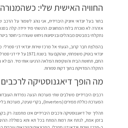
החוויה האישית שלי: כשהמנורה
בתור בעל יונדאי איוניק היברידית, אני נוהג לשמור על הרכב
אזהרה לא מוכרת בלוח המחוונים. הרגשתי מיד ירידה קלה בסנכר
נתקלתי במבטים מבוהלים ובניסיונות ניחוש שעוררו בי חוסר ביטחו
בהמלצת חבר קרוב, הגעתי אל מרכז שירות יונדאי דני סמרלי.
יונדאי בוטיק משפחתי, שה
החם, תחושת הבית והשקיפות המלאה הרגיעו אותי מיד. הם לא נ
התקלה המדויקת בתוך דקות ספורות.
מה הופך דיאגנוסטיקה לרכבים ה
רכבים היברידיים משלבים שתי מערכות הנעה נפרדות העובדות 
המערכת כוללת ממירים (Inverters), בקרי טעינה, מערכות בלימה רגנרטיביות וחיווט מורכב המצריך זהירות ורמת בטיחות מקסימלית.
תהליך של דיאגנוסטיקה ורכבים היברידיים אינו מתמצה רק בקרי
בזמן אמת, לנתח את רמות המתח בכל תא ותא בסוללה ההיבריד
ב-מרכז שירות יונדאי דני סמרלי, המכונאים והטכנאים עוברים 