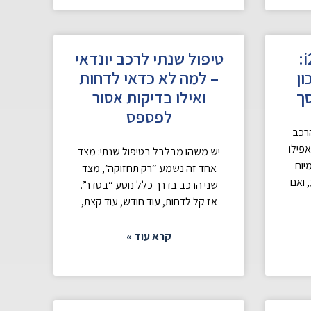
ספר רכב יונדאי i20:
טיפול שנתי לרכב יונדאי
ון
– למה לא כדאי לדחות
סך
ואילו בדיקות אסור
לפספס
רכב
פילו
יש משהו מבלבל בטיפול שנתי: מצד
יום
אחד זה נשמע “רק תחזוקה”, מצד
 ואם
שני הרכב בדרך כלל נוסע “בסדר”.
אז קל לדחות, עוד חודש, עוד קצת,
קרא עוד »