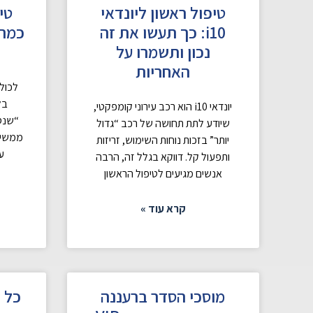
טיפול ראשון ליונדאי
טי
i10: כך תעשו את זה
כמה 
נכון ותשמרו על
האחריות
לכולנ
בל
יונדאי i10 הוא רכב עירוני קומפקטי,
“שנסד
שיודע לתת תחושה של רכב “גדול
ממשיכי
יותר” בזכות נוחות השימוש, זריזות
ע
ותפעול קל. דווקא בגלל זה, הרבה
אנשים מגיעים לטיפול הראשון
קרא עוד »
מוסכי הסדר ברעננה
כל 