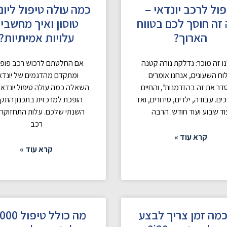
פול לרכב יונדאי –
כמה עולה טיפול ליונ
זה חוסך לכם בטווח
טוסון ואיך מחשבי
הארוך?
עלויות אמיתיות?
ו זה מוכר: נדלקת נורה קטנה
אם החלטתם לרכוש רכב פופו
וח השעונים, אנחנו אומרים
ומתקדם מהדגמים של יונדאי
ר את זה בהזדמנות”, והחיים
השאלה כמה עולה טיפול יונדאי 
ם. עבודה, ילדים, סידורים, ואז
הופכת למרכזית בתכנון התקצ
וד שבוע ועוד חודש. הרבה
השנתי שלכם. עלות התחזוקה
רכב
קרא עוד »
קרא עוד »
כמה זמן צריך לבצע
מה כולל טיפ