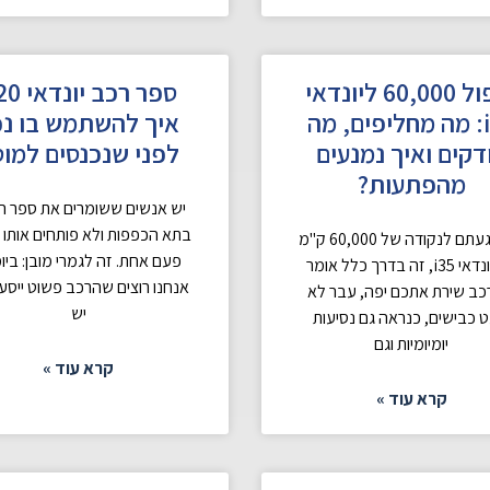
טיפול 60,000 ליונדאי
i35: מה מחליפים, מה
איך להשתמש בו נכ
דקים ואיך נמנעים
לפני שנכנסים למו
מהפתעות?
יש אנשים ששומרים את ספר ה
בתא הכפפות ולא פותחים אותו א
אם הגעתם לנקודה של 60,000 ק"מ
פעם אחת. זה לגמרי מובן: ביומ
עם יונדאי i35, זה בדרך כלל אומר
אנחנו רוצים שהרכב פשוט ייסע,
ב שירת אתכם יפה, עבר לא
יש
 כבישים, כנראה גם נסיעות
יומיומיות וגם
קרא עוד »
קרא עוד »