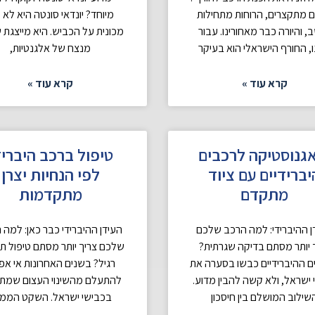
ם מתקצרים, הרוחות מתחילות
מיוחד? יונדאי סונטה היא לא 
, והיורה כבר מאחורינו. עבור
מכונית על הכביש. היא מייצגת 
ו, החורף הישראלי הוא בעיקר
מנצח של אלגנטיות,
קרא עוד »
קרא עוד »
גנוסטיקה לרכבים
טיפול ברכב היבריד
יברידיים עם ציוד
לפי הנחיות יצרן
מתקדם
מתקדמות
ן ההיברידי: למה הרכב שלכם
העידן ההיברידי כבר כאן: למה 
 יותר מסתם בדיקה שגרתית?
שלכם צריך יותר מסתם טיפול ת
 ההיברידיים כבשו בסערה את
רגיל? בשנים האחרונות אי א
 ישראל, ולא קשה להבין מדוע.
להתעלם מהשינוי העצום שמת
שילוב המושלם בין חיסכון
בכבישי ישראל. השקט הממ