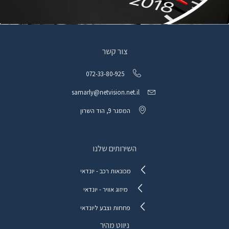
צור קשר
072-33-80-925
samarly@netvision.net.il
המסגר 9, הוד השרון
השירותים שלנו
מכונאות רכב - יונדאי
מיזוג אוויר - יונדאי
פחחות וצבע ליונדאי
ניווט מהיר