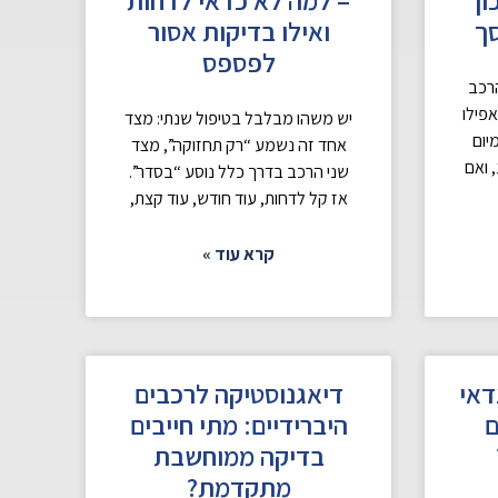
סך
ואילו בדיקות אסור
לפספס
רכב
פילו
יש משהו מבלבל בטיפול שנתי: מצד
יום
אחד זה נשמע “רק תחזוקה”, מצד
 ואם
שני הרכב בדרך כלל נוסע “בסדר”.
אז קל לדחות, עוד חודש, עוד קצת,
קרא עוד »
דאי
דיאגנוסטיקה לרכבים
ם
היברידיים: מתי חייבים
בדיקה ממוחשבת
מתקדמת?