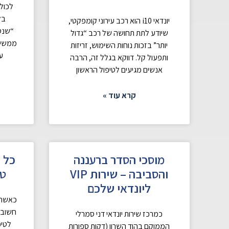
לכולנ
בל
יונדאי i10 הוא רכב עירוני קומפקטי,
“שנסד
שיודע לתת תחושה של רכב “גדול
ממשיכי
יותר” בזכות נוחות השימוש, זריזות
ע
ותפעול קל. דווקא בגלל זה, הרבה
אנשים מגיעים לטיפול הראשון
קרא עוד »
מוסכי הסדר ברעננה
כל 
והסביבה – שירות VIP
טי
ליונדאי שלכם
חשוב 
כמרכז שירות יונדאי דני סמרלי
לטיפ
הממוקם בהוד השרון (דקות ספורות