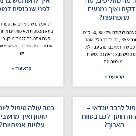
דקים ואיך נמנעים
לפני שנכנסים למו
מהפתעות?
יש אנשים ששומרים את ספר ה
בתא הכפפות ולא פותחים אותו א
אם הגעתם לנקודה של 60,000 ק"מ
פעם אחת. זה לגמרי מובן: ביומ
עם יונדאי i35, זה בדרך כלל אומר
אנחנו רוצים שהרכב פשוט ייסע,
ב שירת אתכם יפה, עבר לא
יש
 כבישים, כנראה גם נסיעות
יומיומיות וגם
קרא עוד »
קרא עוד »
פול לרכב יונדאי –
כמה עולה טיפול ליונ
זה חוסך לכם בטווח
טוסון ואיך מחשבי
הארוך?
עלויות אמיתיות?