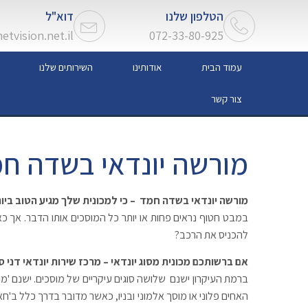
הטלפון שלנו
דוא"ל
tvision.net.il
072-33-80-925
עמוד הבית
אודותינו
השירותים שלנו
צור קשר
מורשה יונדאי בשדה ח
מורשה יונדאי בשדה חמד – כי למכונית שלך מגיע הטוב ביו
במבט חטוף נראים פחות או יותר כל המוסכים אותו הדבר. אך 
להכניס את הרכב?
אם ברשותכם מכונית מסוג יונדאי – מרכז שירות יונדאי דני 
ברמת העיקרון ישנם שלושה סוגים עיקריים של מוסכים. ישנם '
האחים פלוני או מוסך אלמוני ובניו, כאשר מדובר בדרך כלל ב'חא