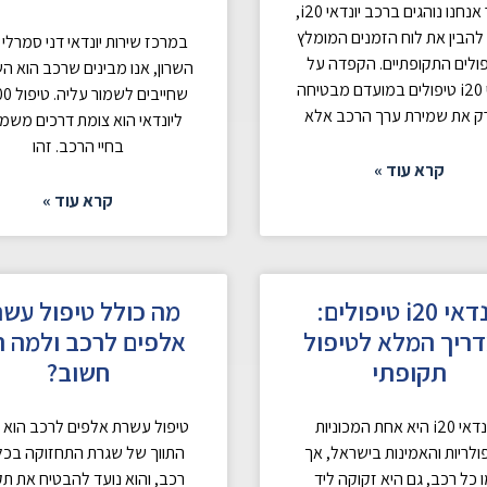
כאשר אנחנו נוהגים ברכב יונדאי i20,
להבין את לוח הזמנים המומלץ
במרכז שירות יונדאי דני סמרלי 
ולים התקופתיים. הקפדה על
השרון, אנו מבינים שרכב הוא 
יונדאי i20 טיפולים במועדם מבטיחה
שחייבים ל
ק את שמירת ערך הרכב אלא
ליונדאי הוא צומת דרכים משמע
בחיי הרכב. זהו
קרא עוד »
קרא עוד »
יונדאי i20 טיפולים:
מה כולל טיפול עש
ריך המלא לטיפול
אלפים לרכב ולמה ה
תקופתי
חשוב?
היונדאי i20 היא אחת המכוניות
טיפול עשרת אלפים לרכב הוא 
ולריות והאמינות בישראל, אך
התווך של שגרת התחזוקה בכל 
 כל רכב, גם היא זקוקה ליד
רכב, והוא נועד להבטיח את תק