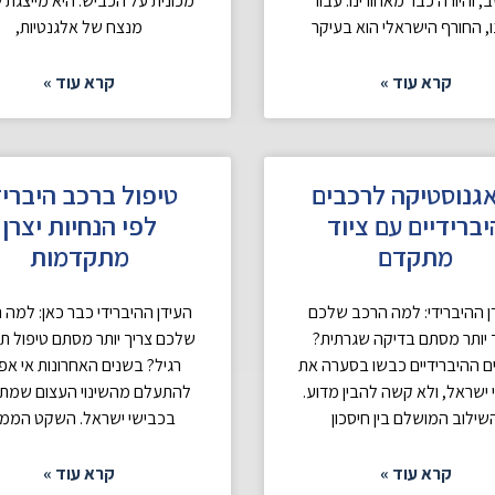
, והיורה כבר מאחורינו. עבור
מכונית על הכביש. היא מייצגת 
ו, החורף הישראלי הוא בעיקר
מנצח של אלגנטיות,
קרא עוד »
קרא עוד »
גנוסטיקה לרכבים
טיפול ברכב היבריד
יברידיים עם ציוד
לפי הנחיות יצרן
מתקדם
מתקדמות
ן ההיברידי: למה הרכב שלכם
העידן ההיברידי כבר כאן: למה 
 יותר מסתם בדיקה שגרתית?
שלכם צריך יותר מסתם טיפול ת
 ההיברידיים כבשו בסערה את
רגיל? בשנים האחרונות אי א
 ישראל, ולא קשה להבין מדוע.
להתעלם מהשינוי העצום שמת
שילוב המושלם בין חיסכון
בכבישי ישראל. השקט הממ
קרא עוד »
קרא עוד »