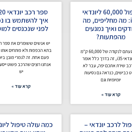
טיפול 60,000 ליונדאי
i35: מה מחליפים, מה
איך להשתמש בו נכ
דקים ואיך נמנעים
לפני שנכנסים למו
מהפתעות?
יש אנשים ששומרים את ספר ה
בתא הכפפות ולא פותחים אותו א
אם הגעתם לנקודה של 60,000 ק"מ
פעם אחת. זה לגמרי מובן: ביומ
עם יונדאי i35, זה בדרך כלל אומר
אנחנו רוצים שהרכב פשוט ייסע,
ב שירת אתכם יפה, עבר לא
יש
 כבישים, כנראה גם נסיעות
יומיומיות וגם
קרא עוד »
קרא עוד »
פול לרכב יונדאי –
כמה עולה טיפול ליונ