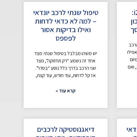
ספר רכב יונדאי i20:
טיפול שנתי לרכב יונדאי
ון
– למה לא כדאי לדחות
סך
ואילו בדיקות אסור
לפספס
רכב
פילו
יש משהו מבלבל בטיפול שנתי: מצד
יום
אחד זה נשמע “רק תחזוקה”, מצד
 ואם
שני הרכב בדרך כלל נוסע “בסדר”.
אז קל לדחות, עוד חודש, עוד קצת,
קרא עוד »
דאי
דיאגנוסטיקה לרכבים