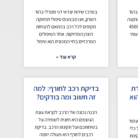
בהוד
במרכז שירות יונדאי דני סמרלי בהוד
השקעה
השרון, אנו מבצעים טיפולי תחזוקה
שמור עליה. טיפול 45000
מקיפים לכל רכב בהתאם להנחיות
ותי
היצרן המדויקות. אחד הטיפולים
המרכזיים בחיי המכונית הוא טיפול
קרא עוד »
רת
בדיקת רכב לחורף: למה
וא
זה חשוב ומה בודקים?
הכנה נכונה של הרכב לקראת עונת
הגשמים היא חיונית לשמירה על
עמוד
בטיחותכם ועל תקינות הרכב. בדיקת
כלי
רכבים לחורף היא פעולה יזומה
ינות