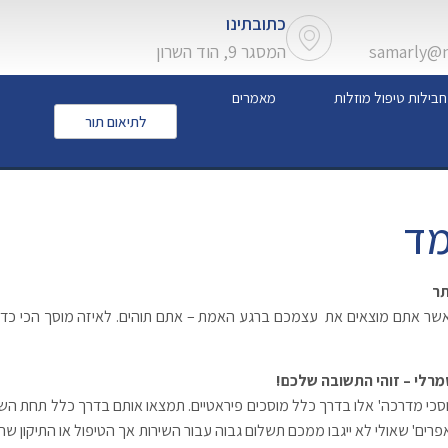
כתובתינו
samarly@ne
המסגר 9, הוד השרון
חבילות טיפול מוזלות
מאמרים
לתיאום תור
מד
תר
כאשר אתם מוצאים את עצמכם ברגע האמת – אתם תוהים. לאיזה מוסך הכי כדא
סמרלי – זוהי התשובה שלכם!
מוסכי מדרכה' אלו בדרך כלל מוסכים פיראטיים. תמצאו אותם בדרך כלל תחת הש
פרים' שאולי לא ייגבו ממכם תשלום גבוה עבור השירות אך הטיפול או התיקון שה