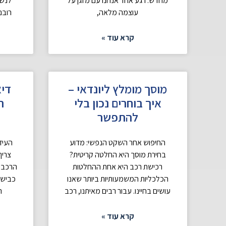
מחדש. רגע אחד אנחנו עם מזגן על
לנשב
עוצמה מלאה,
רובנ
קרא עוד »
מוסך מומלץ ליונדאי –
דיא
איך בוחרים נכון בלי
ה
להתפשר
החיפוש אחר השקט הנפשי: מדוע
העיד
בחירת מוסך היא החלטה קריטית?
צריך
רכישת רכב היא אחת ההחלטות
הרכבים
הכלכליות המשמעותיות ביותר שאנו
כבישי
עושים בחיינו. עבור רבים מאיתנו, רכב
ה
קרא עוד »