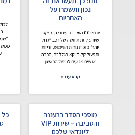
i10: כך תעשו את זה
כמה 
נכון ותשמרו על
האחריות
לכולנ
בל
יונדאי i10 הוא רכב עירוני קומפקטי,
“שנסד
שיודע לתת תחושה של רכב “גדול
ממשיכי
יותר” בזכות נוחות השימוש, זריזות
ע
ותפעול קל. דווקא בגלל זה, הרבה
אנשים מגיעים לטיפול הראשון
קרא עוד »
מוסכי הסדר ברעננה
כל 
והסביבה – שירות VIP
טי
ליונדאי שלכם