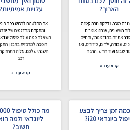
זה חוסך לכם בטווח
טוסון ואיך מחשבי
הארוך?
עלויות אמיתיות?
ו זה מוכר: נדלקת נורה קטנה
אם החלטתם לרכוש רכב פופו
וח השעונים, אנחנו אומרים
ומתקדם מהדגמים של יונדאי
ר את זה בהזדמנות”, והחיים
השאלה כמה עולה טיפול יונדאי 
ם. עבודה, ילדים, סידורים, ואז
הופכת למרכזית בתכנון התקצ
וד שבוע ועוד חודש. הרבה
השנתי שלכם. עלות התחזוקה
רכב
קרא עוד »
קרא עוד »
כמה זמן צריך לבצע
מה כולל טיפ
פול ביונדאי i20?
ליונדאי ולמה הוא
חשוב?