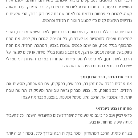
רכבי יונדאי נחשבים למבוקשים בזכות איכותם, בטיחותם וחזותם. ישנם אלה
החושבים בטעות כי פחחות וצבע ליונדאי ידרשו רק לרכב שניזוק ועבר תאונה
קשה. למרות כי פחחות נדרשת גם לאחר שנגרם לפח נזק ברור, הרי שלעיתים
נדרשים תיקונים קלים כדי למנוע היווצרות חלודה וכתמים.
חשיפות הרכב ללחות גבוהה, הימצאות הרכב חשוף לאור השמש מדי יום, חשוף
למליחות ואפילו לחומציות או לערפיח, כל זה יכול לגרום נזק לפח. אם הפח
מתכופף בגלל מכה, אם ישנם פגמים שנוצרו בצבע, המתכת תחליד. אם הפח
ניזוק בשל פגיעת אבנים או חצץ, אם הצבע נפגע בגלל פירות או עלים שנשרו על
הרכב לאורך זמן, לא כדאי להסס. שירותי הפחחות במרכז השירות דני סמרלי
ישיבו לרכבכם את החזות היפה והחדשה שלו.
כבד את הרכב, כבד את עצמך
אנו מבלים ברכב שלנו זמן רב, בכבישים, בפקקים, עם המשפחה, מסיעים את
הילדים. רכב מטופח, נקי, צבוע ומבריק נראה טוב יותר ומעניק לנו תחושה טובה
יותר. מי שמכבד את הרכב שלו, מטפל ומטפח, בעצם, מכבד את עצמו.
פחחות וצבע ליונדאי​
כדאי לציין אגב כך כי גם מי שעומד להיפרד לשלום מהיונדאי הישנה יוכל להעביר
אותה טיפול פחחות או צבע.
בצורה כזאת, הרכב המתוחזק יימכר בקלות רבה ובדרך כלל, במחיר גבוה יותר