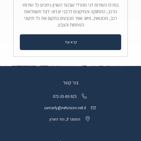
במרכז השירות דני סמרלי שבהוד השרון ניתנים כל שירותי
הרכב, התחזוקה והתיקונים לרכבי יונדאי. לצד חשמלאות
רכב, מכונאות, מיזוג אוויר מבצעים במקום את כל תיקוני
הפחחות והצבע.
קרא עוד
צור קשר
072-33-80-925
samarly@netvision.net.il
המסגר 9, הוד השרון